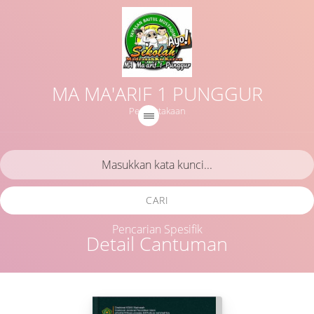
MA MA'ARIF 1 PUNGGUR
Perpustakaan
CARI
Pencarian Spesifik
Detail Cantuman