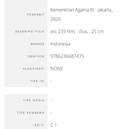
Kementrian Agama RI
:
jakarta
.,
PENERBIT
2020
xiv, 239 hlm, : illus, ; 25 cm
DESKRIPSI FISIK
Indonesia
BAHASA
9786236687475
ISBN/ISSN
NONE
KLASIFIKASI
-
TIPE ISI
-
TIPE MEDIA
-
TIPE PEMBAWA
C 1
EDISI